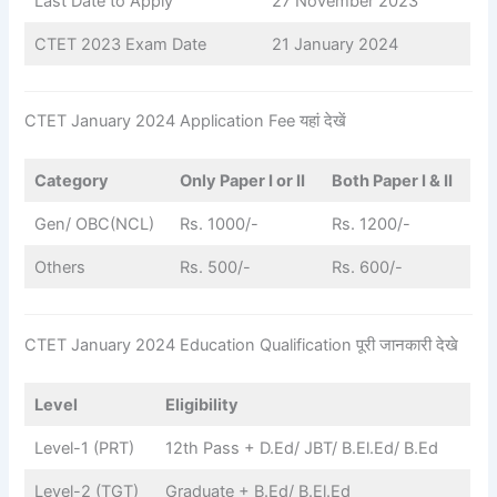
Last Date to Apply
27 November 2023
CTET 2023 Exam Date
21 January 2024
CTET January 2024 Application Fee यहां देखें
Category
Only Paper I or II
Both Paper I & II
Gen/ OBC(NCL)
Rs. 1000/-
Rs. 1200/-
Others
Rs. 500/-
Rs. 600/-
CTET January 2024 Education Qualification पूरी जानकारी देखे
Level
Eligibility
Level-1 (PRT)
12th Pass + D.Ed/ JBT/ B.El.Ed/ B.Ed
Level-2 (TGT)
Graduate + B.Ed/ B.El.Ed