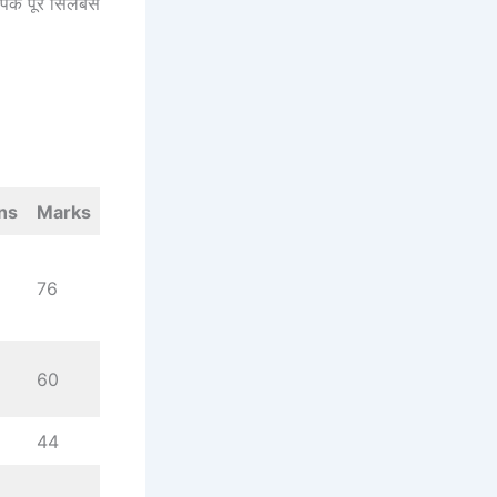
पके पूरे सिलेबस
ns
Marks
76
60
44