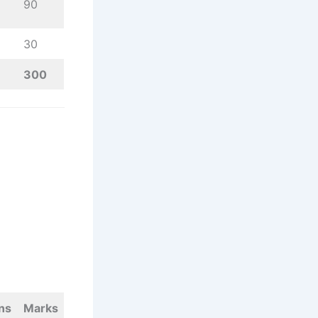
90
30
300
ns
Marks