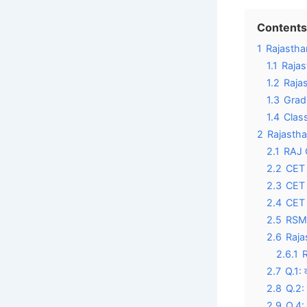
Contents
1
Rajastha
1.1
Rajas
1.2
Raja
1.3
Grad
1.4
Clas
2
Rajastha
2.1
RAJ 
2.2
CET 
2.3
CET 
2.4
CET 
2.5
RSMS
2.6
Raja
2.6.1
2.7
Q.1: 
2.8
Q.2: 
2.9
Q.4: 