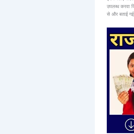
उपलब्ध करवा दि
से और बताई गई