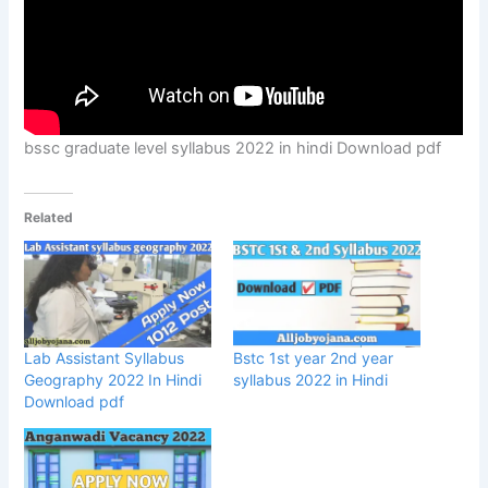
bssc graduate level syllabus 2022 in hindi Download pdf
Related
Lab Assistant Syllabus
Bstc 1st year 2nd year
Geography 2022 In Hindi
syllabus 2022 in Hindi
Download pdf