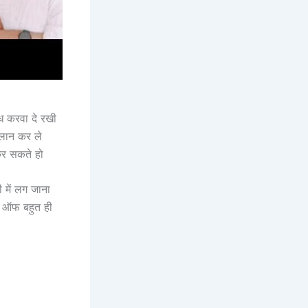
 करवा दे रखी
िलान कर ले
कर सकते हो
 में लग जाना
ट ऑफ बहुत ही