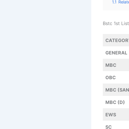
1.1
Relat
Bstc 1st Li
CATEGO
GENERAL
MBC
OBC
MBC (SAN
MBC (D)
EWS
SC