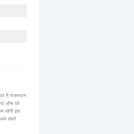
र मैं राजस्थान
 कट ऑफ एवं
कम रहेगी इस
 आप हमारे