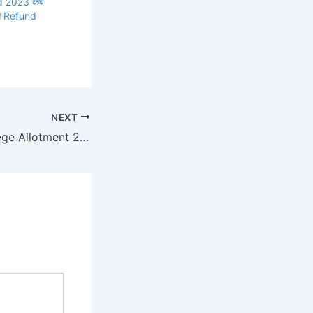
d 2023 कब
ीस Refund
NEXT
Special Bstc College Allotment 2023 | Merit List Cut off Pdf जारी