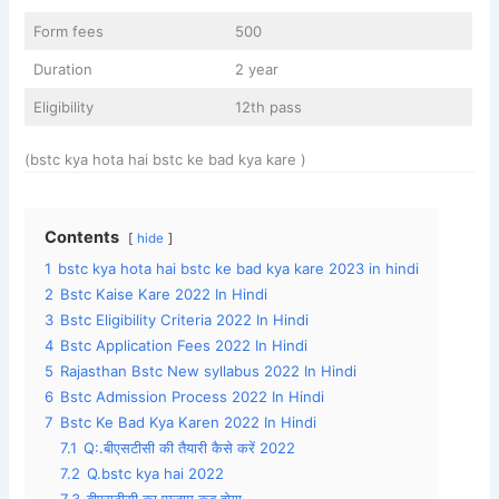
Form fees
500
Duration
2 year
Eligibility
12th pass
(bstc kya hota hai bstc ke bad kya kare )
Contents
hide
1
bstc kya hota hai bstc ke bad kya kare 2023 in hindi
2
Bstc Kaise Kare 2022 In Hindi
3
Bstc Eligibility Criteria 2022 In Hindi
4
Bstc Application Fees 2022 In Hindi
5
Rajasthan Bstc New syllabus 2022 In Hindi
6
Bstc Admission Process 2022 In Hindi
7
Bstc Ke Bad Kya Karen 2022 In Hindi
7.1
Q:.बीएसटीसी की तैयारी कैसे करें 2022
7.2
Q.bstc kya hai 2022