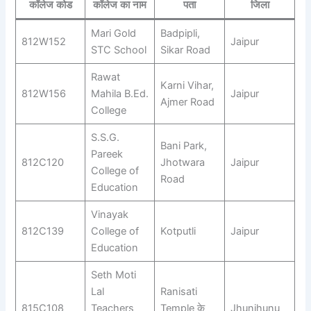
कॉलेज कोड
कॉलेज का नाम
पता
जिला
Mari Gold
Badpipli,
812W152
Jaipur
STC School
Sikar Road
Rawat
Karni Vihar,
812W156
Mahila B.Ed.
Jaipur
Ajmer Road
College
S.S.G.
Bani Park,
Pareek
812C120
Jhotwara
Jaipur
College of
Road
Education
Vinayak
812C139
College of
Kotputli
Jaipur
Education
Seth Moti
Lal
Ranisati
815C108
Teachers
Temple के
Jhunjhunu