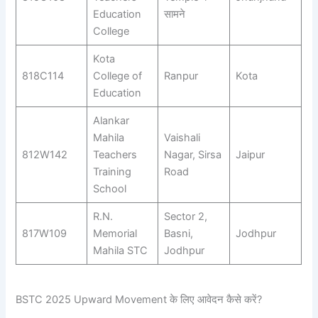
Education
सामने
College
Kota
818C114
College of
Ranpur
Kota
Education
Alankar
Mahila
Vaishali
812W142
Teachers
Nagar, Sirsa
Jaipur
Training
Road
School
R.N.
Sector 2,
817W109
Memorial
Basni,
Jodhpur
Mahila STC
Jodhpur
BSTC 2025 Upward Movement के लिए आवेदन कैसे करें?