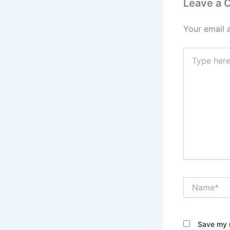
Leave a
Your email 
Type
here..
Name*
Save my n