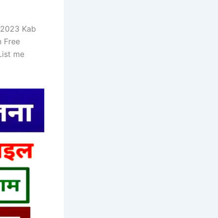
a 2023 Kab
n Free
List me