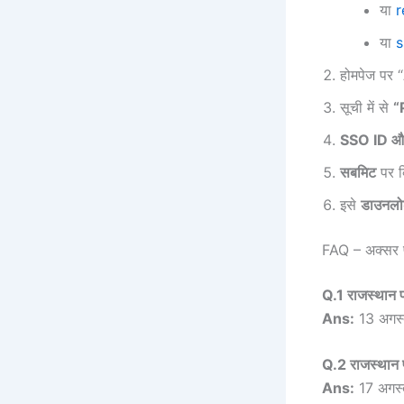
या
r
या
s
होमपेज पर “
सूची में से
“
SSO ID और
सबमिट
पर क्
इसे
डाउनलोड
FAQ – अक्सर प
Q.1 राजस्थान 
Ans:
13 अगस
Q.2 राजस्थान 
Ans:
17 अगस्त