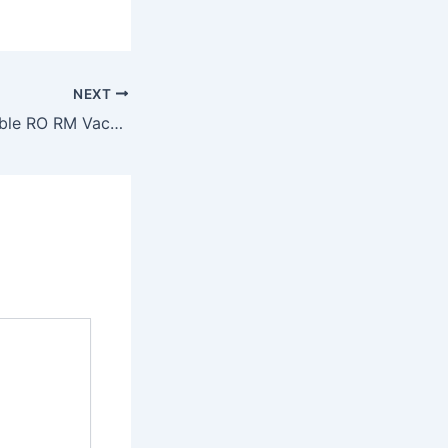
NEXT
BSF Head Constable RO RM Vacancy 2025 आवेदन करें 1121 पद हेतु 12th पास नौकरी