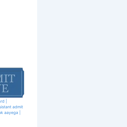
rd |
sistant admit
ak aayega |