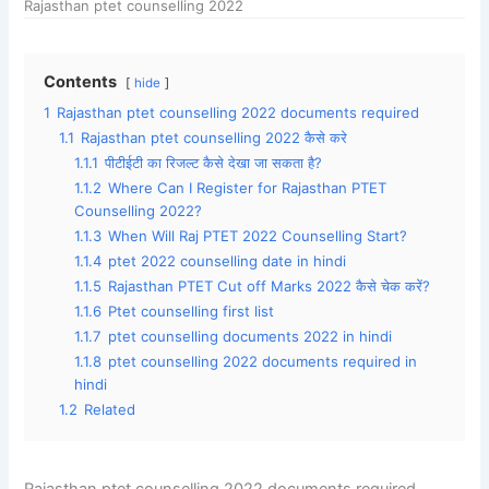
Rajasthan ptet counselling 2022
Contents
hide
1
Rajasthan ptet counselling 2022 documents required
1.1
Rajasthan ptet counselling 2022 कैसे करे
1.1.1
पीटीईटी का रिजल्ट कैसे देखा जा सकता है?
1.1.2
Where Can I Register for Rajasthan PTET
Counselling 2022?
1.1.3
When Will Raj PTET 2022 Counselling Start?
1.1.4
ptet 2022 counselling date in hindi
1.1.5
Rajasthan PTET Cut off Marks 2022 कैसे चेक करें?
1.1.6
Ptet counselling first list
1.1.7
ptet counselling documents 2022 in hindi
1.1.8
ptet counselling 2022 documents required in
hindi
1.2
Related