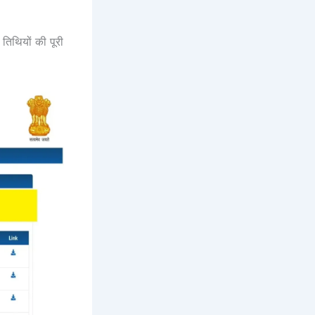
िथियों की पूरी