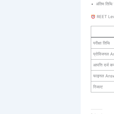
अंतिम तिथि 
REET Lev
परीक्षा तिथि
प्रोविजनल 
आपत्ति दर्ज क
फाइनल Ans
रिजल्ट