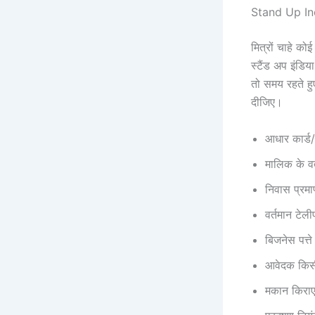
Stand Up Indi
मित्रों चाहे क
स्टैंड अप इंडि
तो समय रहते ह
दीजिए।
आधार कार्ड/
मालिक के वर
निवास प्रम
वर्तमान टे
बिजनेस पत्ते
आवेदक किसी 
मकान किराए य