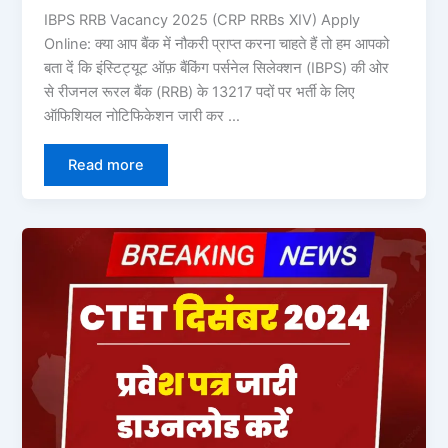
IBPS RRB Vacancy 2025 (CRP RRBs XIV) Apply
Online: क्या आप बैंक में नौकरी प्राप्त करना चाहते हैं तो हम आपको
बता दें कि इंस्टिट्यूट ऑफ़ बैंकिंग पर्सनेल सिलेक्शन (IBPS) की ओर
से रीजनल रूरल बैंक (RRB) के 13217 पदों पर भर्ती के लिए
ऑफिशियल नोटिफिकेशन जारी कर …
Read more