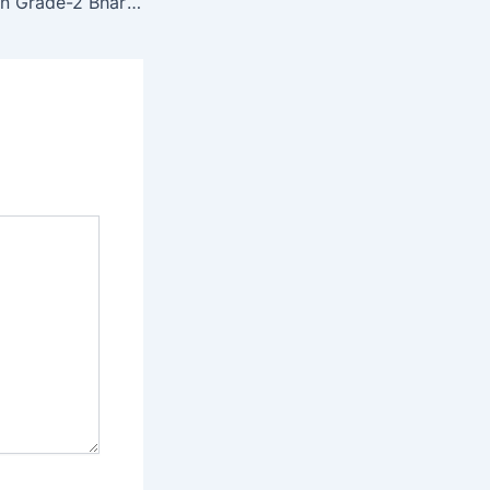
Rajasthan Librarian Grade-2 Bharti 2024, राजस्थान लाइब्रेरियन ग्रेड-2 के पदों पर नोटिफिकेशन जारी