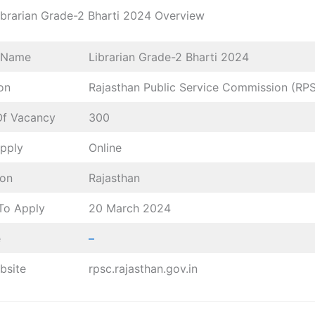
ibrarian Grade-2 Bharti 2024 Overview
/Name
Librarian Grade-2 Bharti 2024
on
Rajasthan Public Service Commission (RP
Of Vacancy
300
pply
Online
ion
Rajasthan
To Apply
20 March 2024
e
–
bsite
rpsc.rajasthan.gov.in