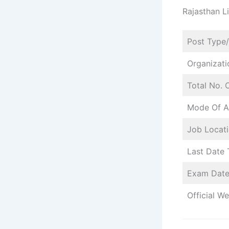
Rajasthan L
Post Type
Organizati
Total No. 
Mode Of A
Job Locat
Last Date 
Exam Dat
Official We