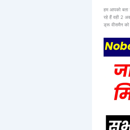
हम आपको बता द
रहे हैं वही 2
ड्रू वीसमैन को