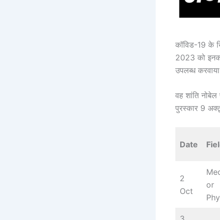
कॉविड-19 के ख
2023 को इनको 
उपलब्ध करवाया
वह शांति नोबेल
पुरस्कार 9 अक
Date
Fie
Med
2
or
Oct
Phy
3