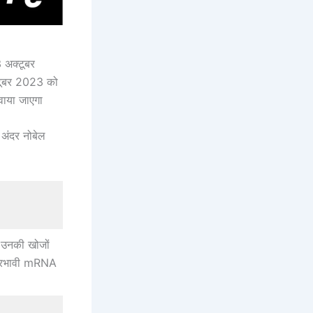
 अक्टूबर
्टूबर 2023 को
वाया जाएगा
 अंदर नोबेल
त उनकी खोजों
्रभावी mRNA