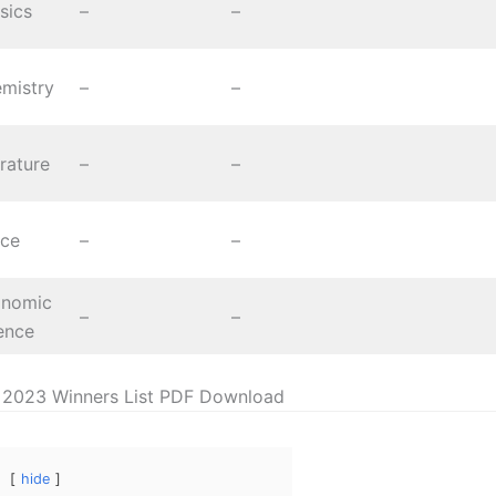
sics
–
–
mistry
–
–
erature
–
–
ce
–
–
onomic
–
–
ence
e 2023 Winners List PDF Download
hide