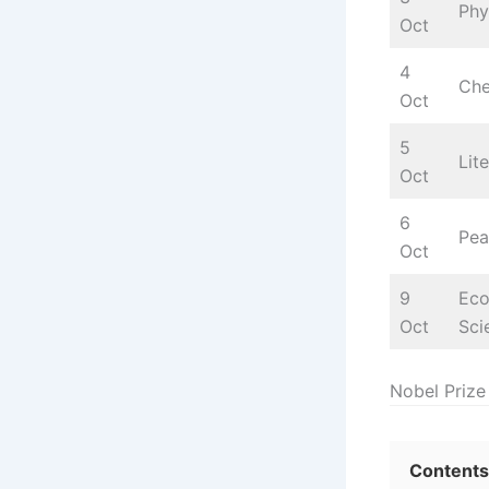
Phy
Oct
4
Che
Oct
5
Lit
Oct
6
Pea
Oct
9
Ec
Oct
Sci
Nobel Priz
Contents